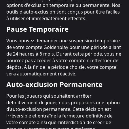
options d'exclusion temporaire ou permanente. Nos
outils d'auto-exclusion sont conçus pour être faciles
à utiliser et immédiatement effectifs.
Pause Temporaire
Vous pouvez demander une suspension temporaire
de votre compte Goldenplay pour une période allant
de 24 heures à 6 mois. Durant cette période, vous ne
pourrez pas accéder à votre compte ni effectuer de
dépôts. À la fin de la période choisie, votre compte
sera automatiquement réactivé.
Auto-exclusion Permanente
Pour les joueurs qui souhaitent arrêter
définitivement de jouer, nous proposons une option
d'auto-exclusion permanente. Cette décision est
irréversible et entraîne la fermeture définitive de
votre compte ainsi que l'interdiction de créer de