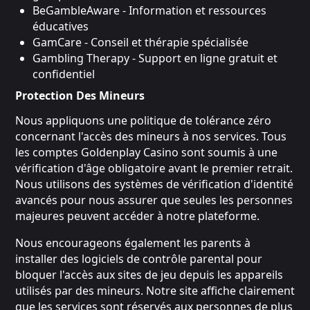
BeGambleAware - Information et ressources
éducatives
GamCare - Conseil et thérapie spécialisée
Gambling Therapy - Support en ligne gratuit et
confidentiel
Protection Des Mineurs
Nous appliquons une politique de tolérance zéro
concernant l'accès des mineurs à nos services. Tous
les comptes Goldenplay Casino sont soumis à une
vérification d'âge obligatoire avant le premier retrait.
Nous utilisons des systèmes de vérification d'identité
avancés pour nous assurer que seules les personnes
majeures peuvent accéder à notre plateforme.
Nous encourageons également les parents à
installer des logiciels de contrôle parental pour
bloquer l'accès aux sites de jeu depuis les appareils
utilisés par des mineurs. Notre site affiche clairement
que les services sont réservés aux personnes de plus