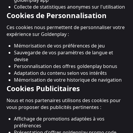
goldenplay app
Collecte de statistiques anonymes sur l'utilisation
Cookies de Personnalisation
Ces cookies nous permettent de personnaliser votre
expérience sur Goldenplay :
Mémorisation de vos préférences de jeu
Sauvegarde de vos paramètres de langue et
devise
Personnalisation des offres goldenplay bonus
Adaptation du contenu selon vos intérêts
Mémorisation de votre historique de navigation
Cookies Publicitaires
Nous et nos partenaires utilisons des cookies pour
vous proposer des publicités pertinentes :
Affichage de promotions adaptées à vos
préférences
Présentation d'offres goldenplay promo code