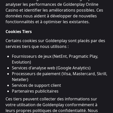
analyser les performances de Goldenplay Online
Casino et identifier les améliorations possibles. Ces
données nous aident à développer de nouvelles
fonctionnalités et à optimiser les existantes.
Cookies Tiers
Certains cookies sur Goldenplay sont placés par des
services tiers que nous utilisons :
Fournisseurs de jeux (NetEnt, Pragmatic Play,
Evolution)
Services d'analyse web (Google Analytics)
Processeurs de paiement (Visa, Mastercard, Skrill,
Neteller)
Services de support client
Partenaires publicitaires
Ces tiers peuvent collecter des informations sur
votre utilisation de Goldenplay conformément à
leurs propres politiques de confidentialité. Nous