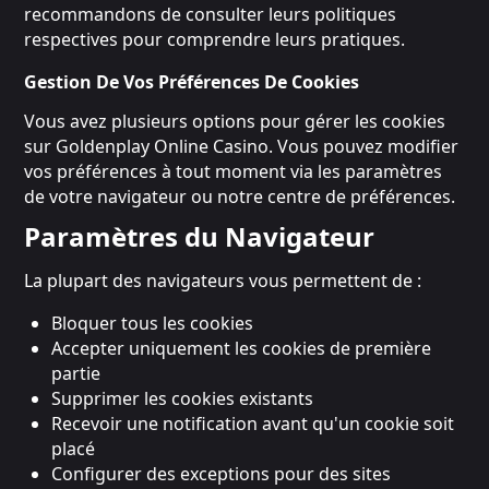
recommandons de consulter leurs politiques
respectives pour comprendre leurs pratiques.
Gestion De Vos Préférences De Cookies
Vous avez plusieurs options pour gérer les cookies
sur Goldenplay Online Casino. Vous pouvez modifier
vos préférences à tout moment via les paramètres
de votre navigateur ou notre centre de préférences.
Paramètres du Navigateur
La plupart des navigateurs vous permettent de :
Bloquer tous les cookies
Accepter uniquement les cookies de première
partie
Supprimer les cookies existants
Recevoir une notification avant qu'un cookie soit
placé
Configurer des exceptions pour des sites