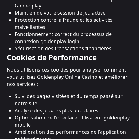
Goldenplay
Maintien de votre session de jeu active
Protection contre la fraude et les activités
malveillantes
Fonctionnement correct du processus de
connexion goldenplay login
Sécurisation des transactions financières
Cookies de Performance
Nous utilisons ces cookies pour analyser comment
vous utilisez Goldenplay Online Casino et améliorer
nos services :
Suivi des pages visitées et du temps passé sur
notre site
Analyse des jeux les plus populaires
Optimisation de l'interface utilisateur goldenplay
mobile
Amélioration des performances de l'application