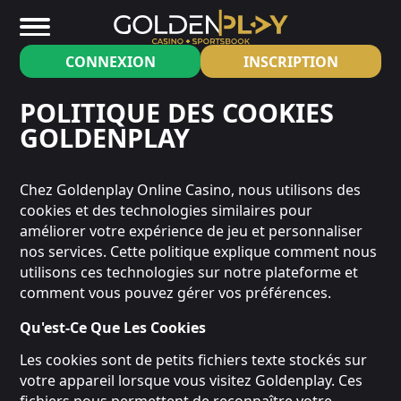
CONNEXION
INSCRIPTION
POLITIQUE DES COOKIES
GOLDENPLAY
Chez Goldenplay Online Casino, nous utilisons des
cookies et des technologies similaires pour
améliorer votre expérience de jeu et personnaliser
nos services. Cette politique explique comment nous
utilisons ces technologies sur notre plateforme et
comment vous pouvez gérer vos préférences.
Qu'est-Ce Que Les Cookies
Les cookies sont de petits fichiers texte stockés sur
votre appareil lorsque vous visitez Goldenplay. Ces
fichiers nous permettent de reconnaître votre